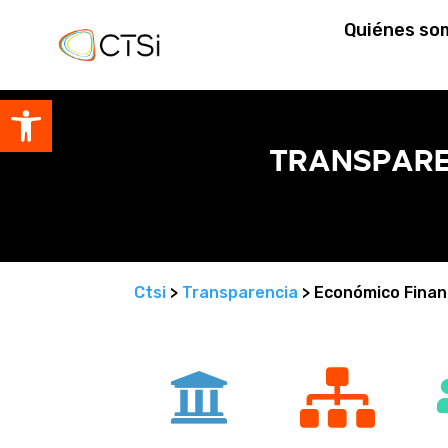
Quiénes so
Abrir barra de herramientas
Transpare
Ctsi
>
Transparencia
> Económico Finan

