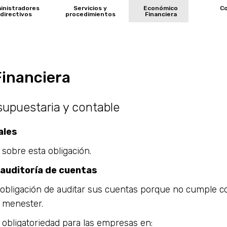
inistradores
Servicios y
Económico
C
 directivos
procedimientos
Financiera
inanciera
supuestaria y contable
ales
 sobre esta obligación.
 auditoría de cuentas
a obligación de auditar sus cuentas porque no cumple co
 menester.
 obligatoriedad para las empresas en: