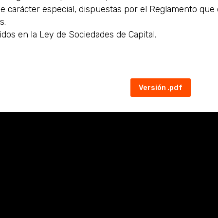
e carácter especial, dispuestas por el
Reglamento que d
as
.
idos en la
Ley de Sociedades de Capital
.
Versión .pdf