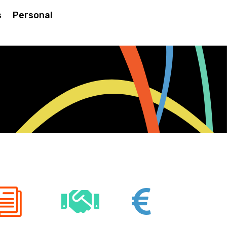
s
Personal


i