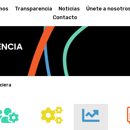
mos
Transparencia
Noticias
Únete a nosotro
Contacto
ncia
ciera


