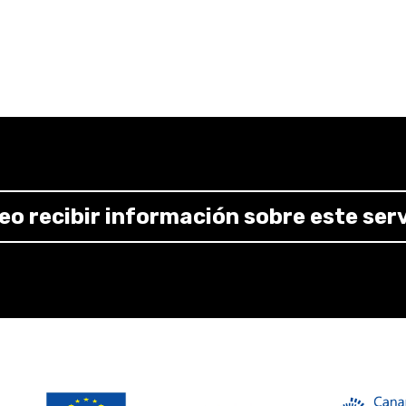
Sistemas de Información,
con su experiencia como
consultora t
 las pequeñas empresas para que aborden esa
transformación digit
n de procesos, soluciones de digitalización, y la integración de recur
s como privadas.
eo recibir información sobre este serv