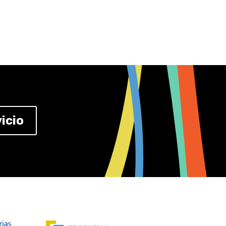
ecnológica
, ofrece, entre
al
, poniendo especial
sos entre diferentes
icio