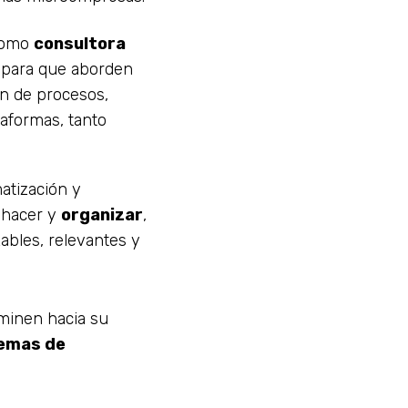
 como
consultora
s para que aborden
ón de procesos,
taformas, tanto
tización y
e hacer y
organizar
,
zables, relevantes y
minen hacia su
temas de