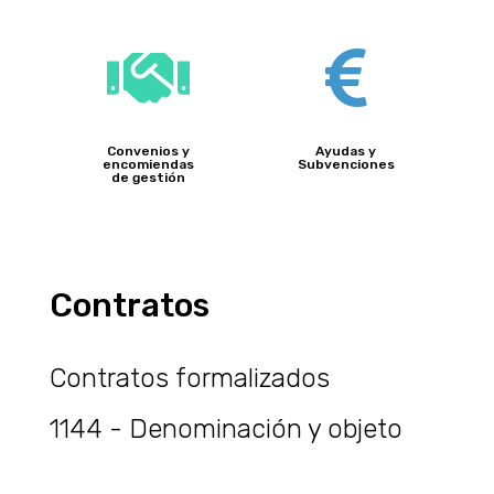


Convenios y
Ayudas y
encomiendas
Subvenciones
de gestión
Contratos
Contratos formalizados
1144 - Denominación y objeto