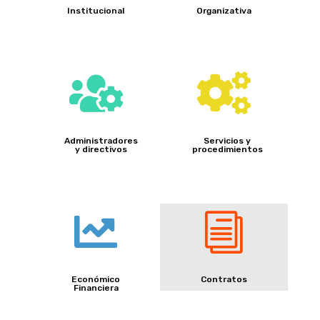
Institucional
Organizativa


Administradores
Servicios y
y directivos
procedimientos

i
Económico
Contratos
Financiera